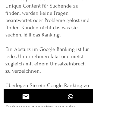
Unique Content für Suchende zu 
finden, werden keine Fragen 
beantwortet oder Probleme gelöst und 
finden Kunden nicht das was sie 
suchen, fällt das Ranking.
Ein Absturz im Google Ranking ist für 
jedes Unternehmen fatal und meist 
zugleich mit einem Umsatzeinbruch 
zu verzeichnen. 
Überlegen Sie ein Google Ranking zu 
kaufen, rate ich Ihnen zu dem "Kauf" 
eines externen 
Suchmaschinenoptimierer oder 
einem SEO Spezialisten. Websites zu 
optimieren und eine bessere 
Platzierung zu erreichen bedeutet 